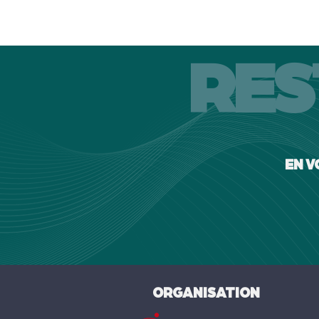
RES
EN V
ORGANISATION