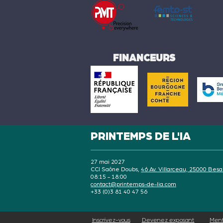
FINANCEURS
PRINTEMPS DE L'IA
27 mai 2027
CCI Saône Doubs,
46 Av. Villarceau, 25000 Bes
08:15 - 18:00
contact@printemps-de-lia.com
+33 (0)3 81 40 47 56
Inscrivez-vous
Devenez exposant
Ment