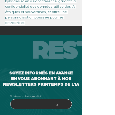
hybrides et en visioconférence, garantit la 
confidentialité des données, utilise des IA 
éthiques et souveraines, et offre une 
personnalisation poussée pour les 
entreprises
RESTEZ
SOYEZ INFORMÉS EN AVANCE
EN VOUS ABONNANT À NOS
NEWSLETTERS PRINTEMPS DE L'IA
Saisissez votre e-mail ici
>