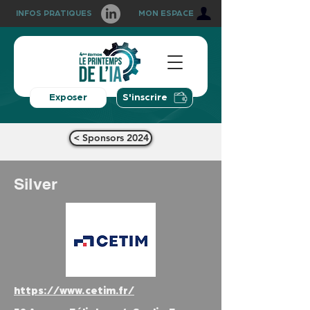
INFOS PRATIQUES
MON ESPACE
Exposer
S'inscrire
< Sponsors 2024
Silver
https://www.cetim.fr/