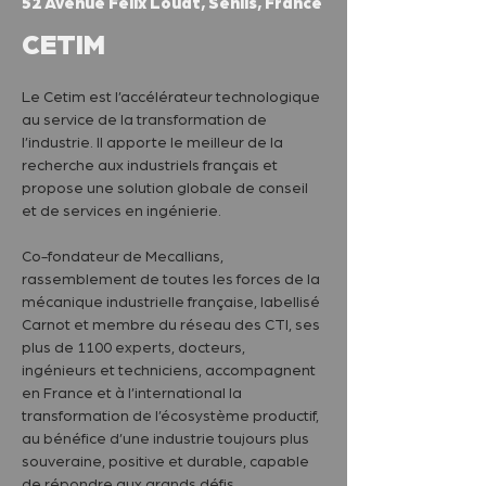
52 Avenue Félix Louat, Senlis, France
CETIM
Le Cetim est l’accélérateur technologique 
au service de la transformation de 
l’industrie. Il apporte le meilleur de la 
recherche aux industriels français et 
propose une solution globale de conseil 
et de services en ingénierie. 
Co-fondateur de Mecallians, 
rassemblement de toutes les forces de la 
mécanique industrielle française, labellisé 
Carnot et membre du réseau des CTI, ses 
plus de 1100 experts, docteurs, 
ingénieurs et techniciens, accompagnent 
en France et à l’international la 
transformation de l’écosystème productif, 
au bénéfice d’une industrie toujours plus 
souveraine, positive et durable, capable 
de répondre aux grands défis 