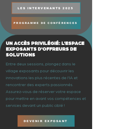
LES INTERVENANTS 2025
PROGRAMME DE CONFÉRENCES
UN ACCÈS PRIVILÉGIÉ: L'ESPACE
EXPOSANTS D'OFFREURS DE
SOLUTIONS
Entre deux sessions, plongez dans le
village exposants pour découvrir les
innovations les plus récentes de l’IA et
rencontrer des experts passionnés.
Assurez-vous de réserver votre espace
pour mettre en avant vos compétences et
services devant un public ciblé !
DEVENIR EXPOSANT