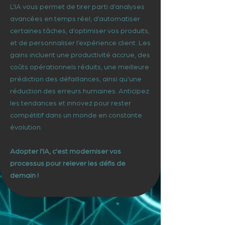
L’IA vous permet de tirer parti d’analyses
avancées en temps réel, d’automatiser
certaines tâches, d’optimiser vos produits,
et de personnaliser l’expérience client. Les
gains incluent une productivité accrue, des
coûts opérationnels réduits, une meilleure
prédiction des défaillances, ainsi qu'une
réduction des erreurs humaines. Anticipez
les tendances et innovez pour rester
compétitif dans un monde en constante
évolution.
Adopter l'IA, c'est moderniser vos
processus pour relever les défis de
demain !