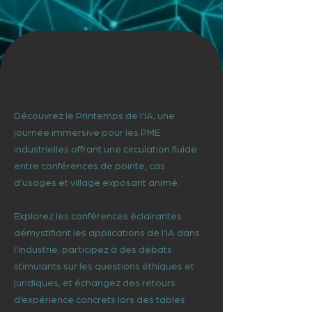
Découvrez le Printemps de l'IA, une
journée immersive pour les PME
industrielles offrant une circulation fluide
entre conférences de pointe, cas
d’usages et village exposant animé.
Explorez les conférences éclairantes
démystifiant les applications de l’IA dans
l’industrie, participez à des débats
stimulants sur les questions éthiques et
juridiques, et échangez des retours
d’expérience concrets lors des tables