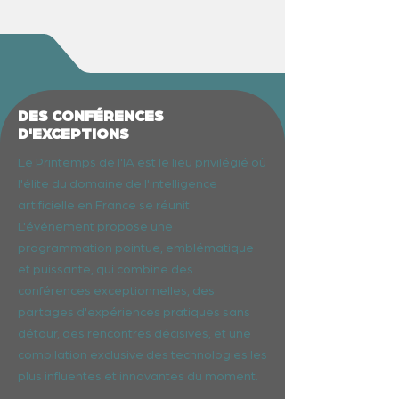
DES CONFÉRENCES
D'EXCEPTIONS
Le Printemps de l'IA est le lieu privilégié où
l'élite du domaine de l'intelligence
artificielle en France se réunit.
L'événement propose une
programmation pointue, emblématique
et puissante, qui combine des
conférences exceptionnelles, des
partages d'expériences pratiques sans
détour, des rencontres décisives, et une
compilation exclusive des technologies les
plus influentes et innovantes du moment.